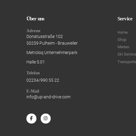
Über uns
Service
Adresse
Home
Donatusstraße 102
Shop
50259 Pulheim - Brauweiler
Mieten
Metroloq Unternehmerpark
Ski Servic
Halle S.01
Transport
Telefon
02234/990 55 22
E-Mail
info@up-and-drive.com