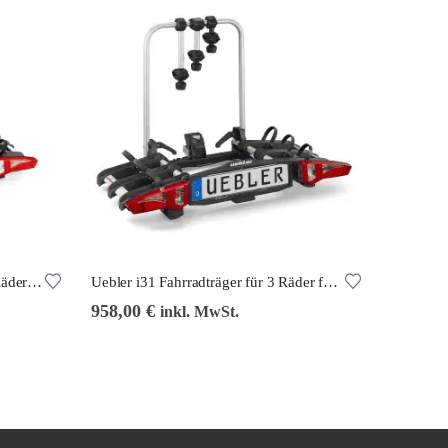
Uebler i31 Z Fahrradträger für 3 Räder 18130
Uebler i31 Fahrradträger für 3 Räder faltbar 15910
958,00
€
inkl. MwSt.