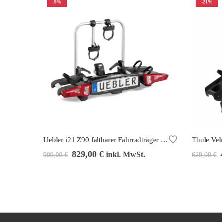
-9%
-21%
Uebler i21 Z90 faltbarer Fahrradträger für 2 Räder
Thule Ve
829,00
€
inkl. MwSt.
909,00
€
629,00
€