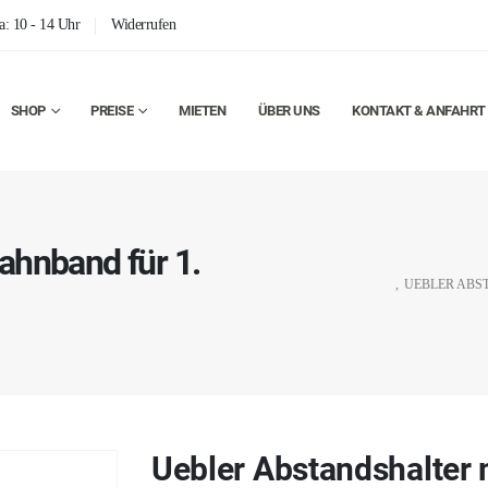
a: 10 - 14 Uhr
Widerrufen
SHOP
PREISE
MIETEN
ÜBER UNS
KONTAKT & ANFAHRT
ahnband für 1.
,
UEBLER ABS
Uebler Abstandshalter 